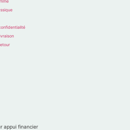
homme
assique
confidentialité
ivraison
retour
r appui financier