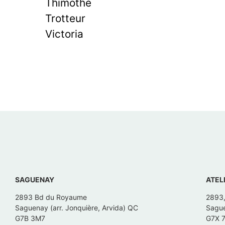
Thimothé
Trotteur
Victoria
SAGUENAY
ATEL
2893 Bd du Royaume
2893
Saguenay (arr. Jonquière, Arvida) QC
Sague
G7B 3M7
G7X 