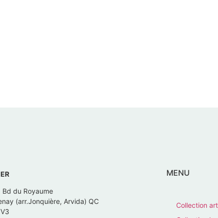
MENU
IER
, Bd du Royaume
nay (arr.Jonquière, Arvida) QC
Collection art
7V3