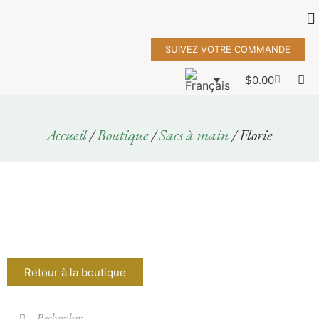
SUIVEZ VOTRE COMMANDE
$
0.00
Accueil
/
Boutique
/
Sacs à main
/ Florie
Retour à la boutique