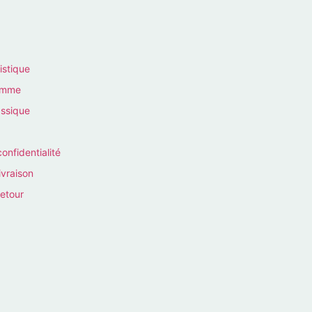
istique
homme
assique
confidentialité
ivraison
retour