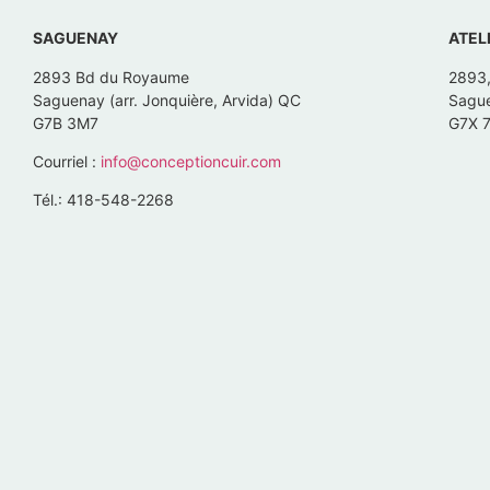
SAGUENAY
ATEL
2893 Bd du Royaume
2893
Saguenay (arr. Jonquière, Arvida) QC
Sague
G7B 3M7
G7X 
Courriel :
info@conceptioncuir.com
Tél.: 418-548-2268