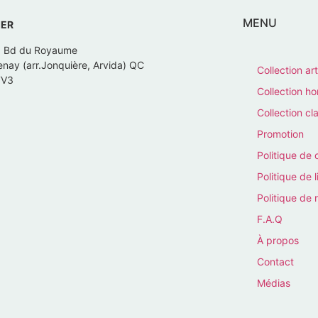
MENU
IER
, Bd du Royaume
nay (arr.Jonquière, Arvida) QC
Collection art
7V3
Collection 
Collection cl
Promotion
Politique de 
Politique de l
Politique de 
F.A.Q
À propos
Contact
Médias