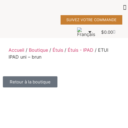
SUIVEZ VOTRE COMMANDE
$
0.00
Accueil
/
Boutique
/
Étuis
/
Étuis - IPAD
/ ETUI
IPAD uni – brun
Retour à la boutique