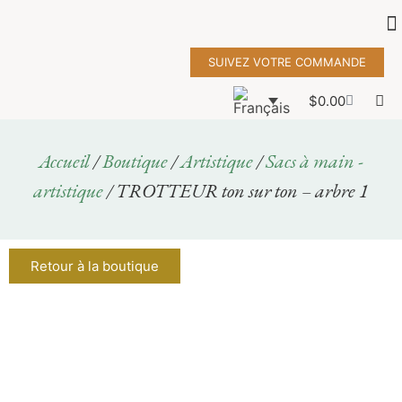
SUIVEZ VOTRE COMMANDE
$
0.00
Accueil
/
Boutique
/
Artistique
/
Sacs à main -
artistique
/ TROTTEUR ton sur ton – arbre 1
Retour à la boutique