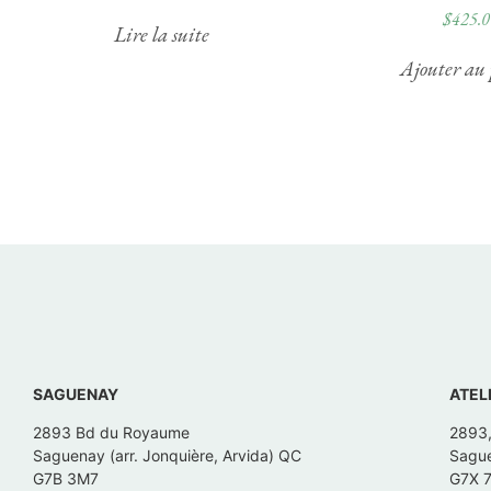
$
425.0
Lire la suite
Ajouter au 
SAGUENAY
ATEL
2893 Bd du Royaume
2893
Saguenay (arr. Jonquière, Arvida) QC
Sague
G7B 3M7
G7X 