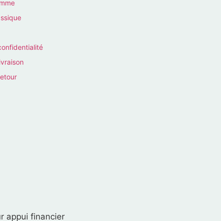
homme
assique
confidentialité
ivraison
retour
r appui financier