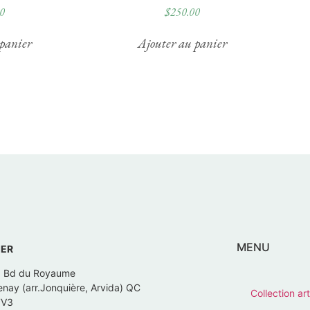
0
$
250.00
panier
Ajouter au panier
MENU
IER
, Bd du Royaume
nay (arr.Jonquière, Arvida) QC
Collection art
7V3