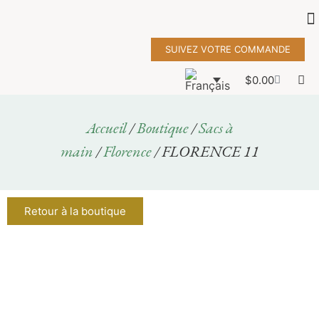
SUIVEZ VOTRE COMMANDE
$
0.00
Accueil
/
Boutique
/
Sacs à
main
/
Florence
/ FLORENCE 11
Retour à la boutique