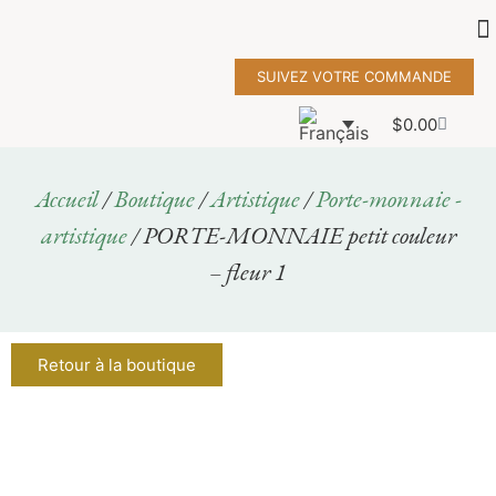
SUIVEZ VOTRE COMMANDE
$
0.00
Accueil
/
Boutique
/
Artistique
/
Porte-monnaie -
artistique
/ PORTE-MONNAIE petit couleur
– fleur 1
Retour à la boutique