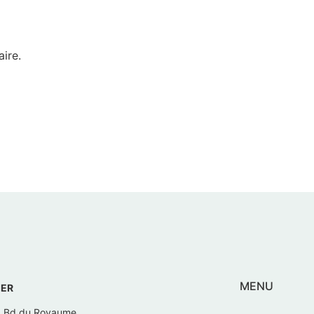
ire.
MENU
IER
, Bd du Royaume