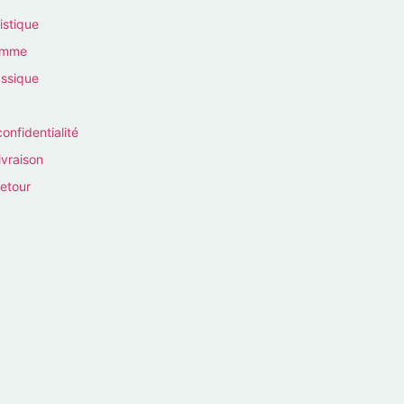
istique
homme
assique
confidentialité
ivraison
retour