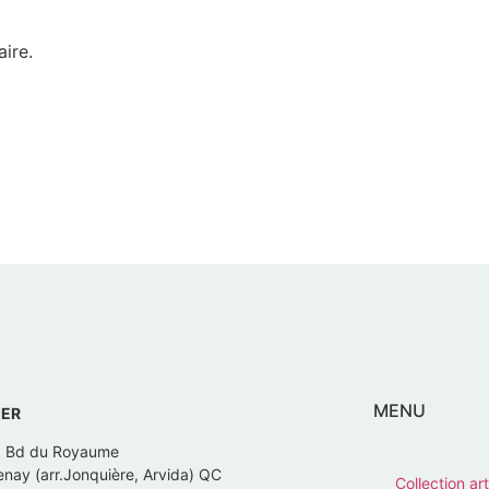
ire.
MENU
IER
, Bd du Royaume
nay (arr.Jonquière, Arvida) QC
Collection art