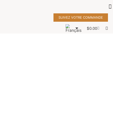
SUIVEZ VOTRE COMMANDE
$
0.00
couverture
agenda
flèche