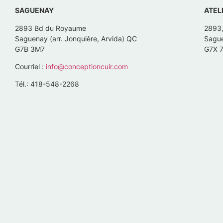
SAGUENAY
ATEL
2893 Bd du Royaume
2893
Saguenay (arr. Jonquière, Arvida) QC
Sague
G7B 3M7
G7X 
Courriel :
info@conceptioncuir.com
Tél.: 418-548-2268