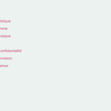
istique
homme
assique
confidentialité
ivraison
retour