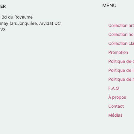
MENU
IER
, Bd du Royaume
nay (arr.Jonquière, Arvida) QC
Collection art
7V3
Collection 
Collection cl
Promotion
Politique de 
Politique de l
Politique de 
F.A.Q
À propos
Contact
Médias