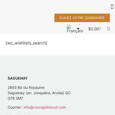
SUIVEZ VOTRE COMMANDE
$
0.00
[wc_wishlists_search]
SAGUENAY
2893 Bd du Royaume
Saguenay (arr. Jonquière, Arvida) QC
G7B 3M7
Courriel :
info@conceptioncuir.com