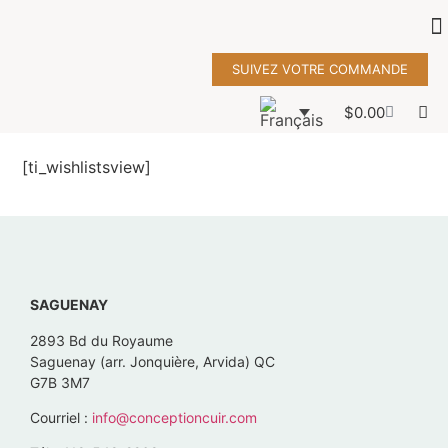
SUIVEZ VOTRE COMMANDE
$
0.00
[ti_wishlistsview]
SAGUENAY
2893 Bd du Royaume
Saguenay (arr. Jonquière, Arvida) QC
G7B 3M7
Courriel :
info@conceptioncuir.com