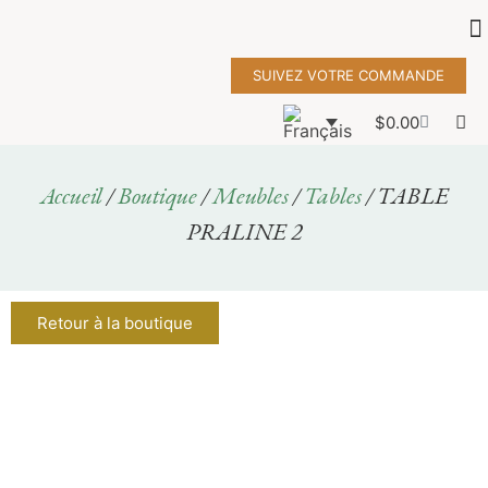
SUIVEZ VOTRE COMMANDE
$
0.00
Accueil
/
Boutique
/
Meubles
/
Tables
/ TABLE
PRALINE 2
Retour à la boutique