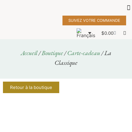
SUIVEZ VOTRE COMMANDE
$
0.00
Accueil
/
Boutique
/
Carte-cadeau
/ La
Classique
Retour à la boutique