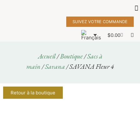
SUIVEZ VOTRE COMMANDE
$
0.00
Accueil
/
Boutique
/
Sacs à
main
/
Savana
/ SAVANA Fleur 4
Retour à la boutique