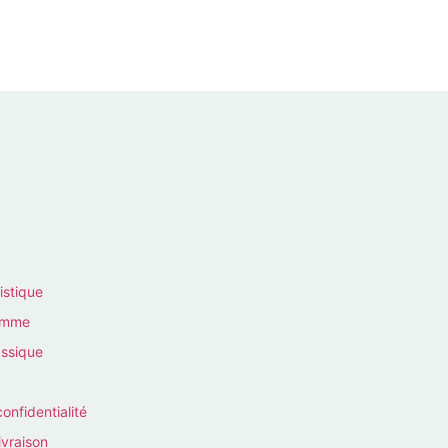
istique
homme
assique
confidentialité
ivraison