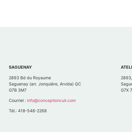
SAGUENAY
ATEL
2893 Bd du Royaume
2893
Saguenay (arr. Jonquière, Arvida) QC
Sague
G7B 3M7
G7X 
Courriel :
info@conceptioncuir.com
Tél.: 418-548-2268