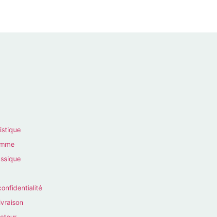
istique
homme
assique
confidentialité
ivraison
retour