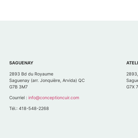
SAGUENAY
ATEL
2893 Bd du Royaume
2893
Saguenay (arr. Jonquière, Arvida) QC
Sague
G7B 3M7
G7X 
Courriel :
info@conceptioncuir.com
Tél.: 418-548-2268