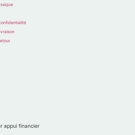
assique
confidentialité
ivraison
retour
r appui financier