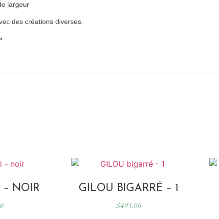
de largeur
vec des créations diverses.
»
 – NOIR
GILOU BIGARRÉ – 1
0
$
495.00