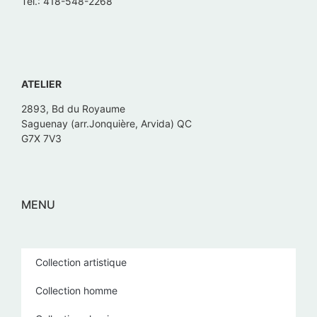
Tél.: 418-548-2268
ATELIER
2893, Bd du Royaume
Saguenay (arr.Jonquière, Arvida) QC
G7X 7V3
MENU
Collection artistique
Collection homme