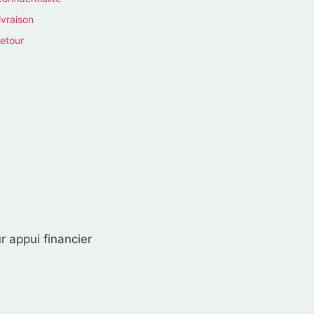
ivraison
retour
r appui financier