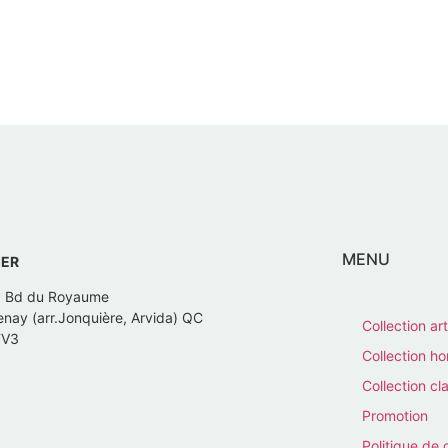
MENU
IER
, Bd du Royaume
nay (arr.Jonquière, Arvida) QC
Collection art
7V3
Collection 
Collection cl
Promotion
Politique de 