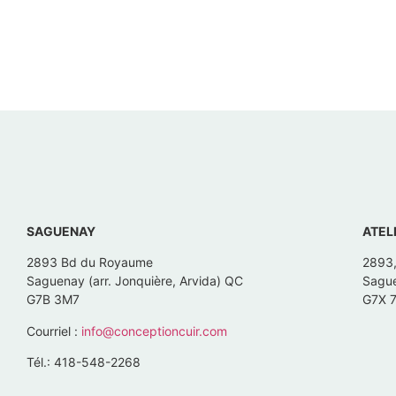
SAGUENAY
ATEL
2893 Bd du Royaume
2893
Saguenay (arr. Jonquière, Arvida) QC
Sague
G7B 3M7
G7X 
Courriel :
info@conceptioncuir.com
Tél.: 418-548-2268