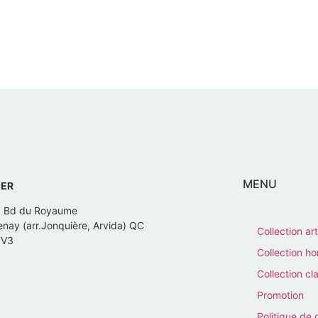
MENU
IER
, Bd du Royaume
nay (arr.Jonquière, Arvida) QC
Collection art
7V3
Collection 
Collection cl
Promotion
Politique de 