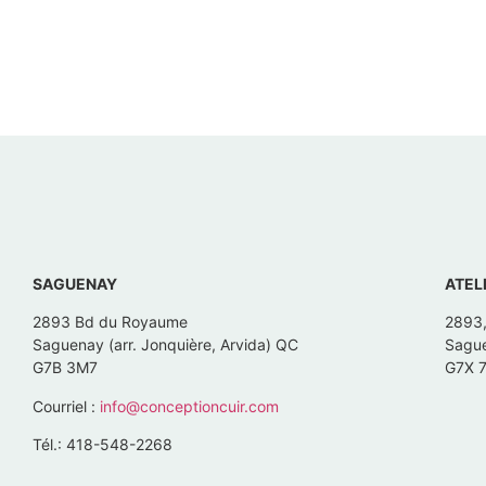
SAGUENAY
ATEL
2893 Bd du Royaume
2893
Saguenay (arr. Jonquière, Arvida) QC
Sague
G7B 3M7
G7X 
Courriel :
info@conceptioncuir.com
Tél.: 418-548-2268