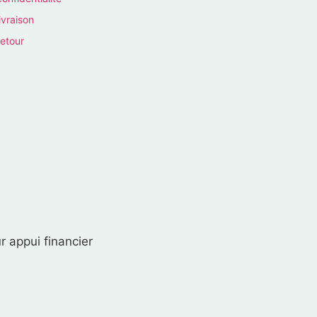
ivraison
retour
r appui financier