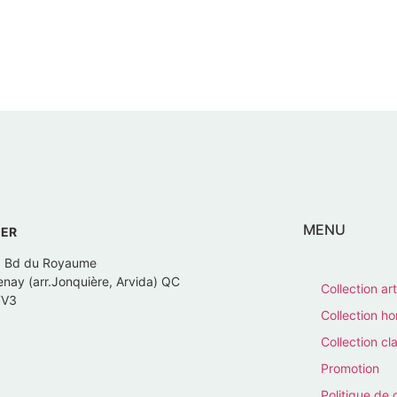
MENU
IER
, Bd du Royaume
nay (arr.Jonquière, Arvida) QC
Collection art
7V3
Collection 
Collection cl
Promotion
Politique de 