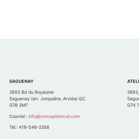
SAGUENAY
ATEL
2893 Bd du Royaume
2893
Saguenay (arr. Jonquière, Arvida) QC
Sague
G7B 3M7
G7X 
Courriel :
info@conceptioncuir.com
Tél.: 418-548-2268