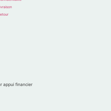
ivraison
retour
r appui financier