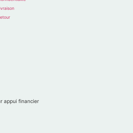
ivraison
retour
r appui financier