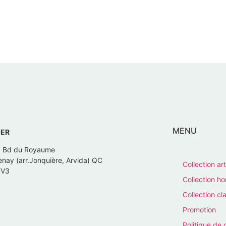
MENU
IER
, Bd du Royaume
nay (arr.Jonquière, Arvida) QC
Collection art
7V3
Collection 
Collection cl
Promotion
Politique de 