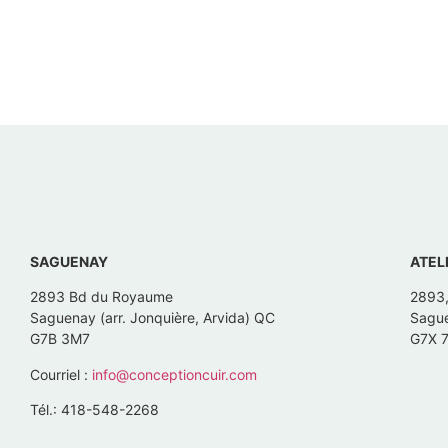
SAGUENAY
ATEL
2893 Bd du Royaume
2893
Saguenay (arr. Jonquière, Arvida) QC
Sague
G7B 3M7
G7X 
Courriel :
info@conceptioncuir.com
Tél.: 418-548-2268